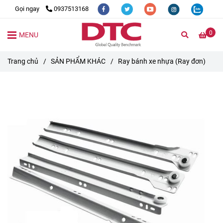
Gọi ngay
0937513168
0
MENU
Trang chủ
/
SẢN PHẨM KHÁC
/
Ray bánh xe nhựa (Ray đơn)