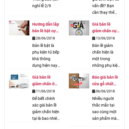
nghỉ lễ 2/9
vấn đề? Bạn
cần thay thế
ngay bản lề bật
Hướng dẫn lắp
Giá bản lề
để tủ bếp hoạt
bản lề bật cực
giảm chấn cực
động tốt hơn?
đơn giản xong
hấp dẫn cho
28/06/2018
13/06/2018
Nhưng bạn
ngay trong 10
khách hàng lẻ
Bản lề bật là
không biết
Bản lề giảm
phút
phụ kiện tủ bếp
cách tháo lắp
chấn hiện là
khá thông
bản lề. Đừng lo,
một trong
dụng hiện nay.
với hướng dẫn
những phụ kiện
Nhiều người
lắp đặt bản lề
nhà bếp đang
Giá bản lề
Báo giá bản lề
băn khoăn
bật đơn giản
rất được ưa
giảm chấn ở
cửa gỗ chất
không biết lắp
dưới đây, chỉ
chuộng. Mỗi
đâu tốt nhất,
lượng, nhiều
11/06/2018
06/06/2018
đặt loại bản lề
cần 3 bước là
đơn vị lại có
đáng mua hiện
ưu đãi không
này có khó hay
Để biết chính
bạn có thể
những mức giá
Nhiều người
nay
thể bỏ lỡ
không. Dưới
xác giá bản lề
hoàn thiện bộ
bản lề giảm
thắc mắc tại
đây chúng tôi
giảm chấn hiện
bản lề mới rồi!
chấn khác
sao cùng một
sẽ hướng dẫn
tại là bao nhiêu,
nhau. Những
sản phẩm mà
lắp bản lề bật
bạn hãy liên hệ
đơn hàng lớn
có nơi bán rẻ,