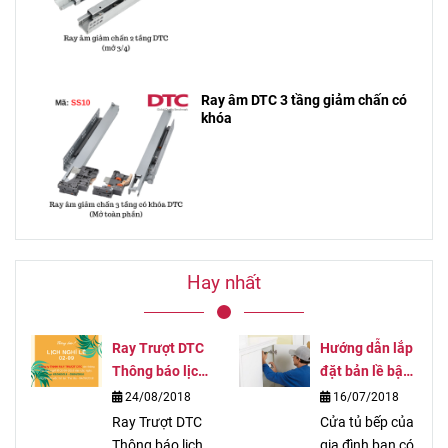
Ray âm DTC 3 tầng giảm chấn có
khóa
Hay nhất
Ray Trượt DTC
Hướng dẫn lắp
Thông báo lịch
đặt bản lề bật
nghỉ lễ 2/9
đơn giản với 3
24/08/2018
16/07/2018
bước
Ray Trượt DTC
Cửa tủ bếp của
Thông báo lịch
gia đình bạn có