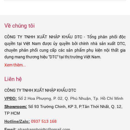
cực đơn giản,
trực tiếp với
thường được
nơi bán đắt. Đó
xong ngay
chúng tôi.Hoặc
hưởng chiết
là bởi nguồn
trong vòng 10
để lại thông tin
khấu tốt vậy
hàng của đơn
phút.
bên dưới chúng
những khách
vị đó nhập
Về chúng tôi
tối sẽ liên hệ với
hàng lẻ được
khẩu trực tiếp
bạn trong thời
ưu đãi thế nào?
hay qua nhiều
CÔNG TY TNHH XUẤT NHẬP KHẨU DTC - Tổng phân phối độc
gian sớm nhất!
cầu trung gian.
quyền tại Việt Nam được ủy quyền bởi chính nhà sản xuất DTC,
Thực tế, những
chuyên phân phối cung cấp các sản phẩm phụ kiện nội thất gia
đơn vị là đại lý
dụng mang thương hiệu "DTC" tại thị trường Việt Nam.
ủy quyền hoặc
Xem thêm...
nhập khẩu trực
tiếp sẽ có giá
Liên hệ
bản lề cửa gỗ
tốt hơn.
CÔNG TY TNHH XUẤT NHẬP KHẨU DTC
VPĐD:
Số 2 Hoa Phượng, P. 02, Q. Phú Nhuận, Tp. Hồ Chí Minh
Showroom:
Số 93 Trường Chinh, KP 3, P.Tân Thới Nhất, Q. 12,
TP HCM
Hotline/Zalo:
0937 513 168
Email:
nhaphanphoidtc@gmail.com