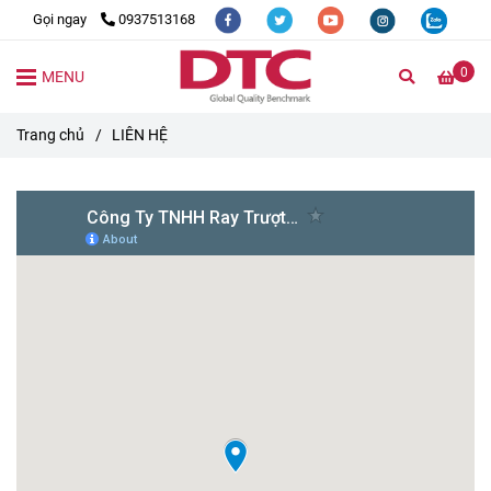
Gọi ngay
0937513168
0
MENU
Trang chủ
/
LIÊN HỆ