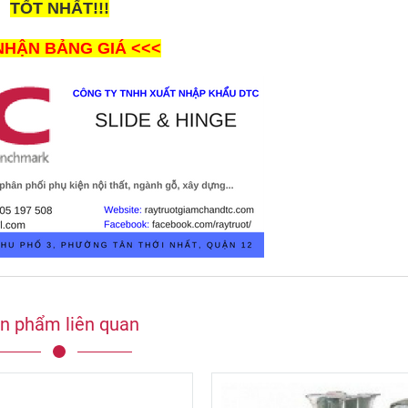
TỐT NHẤT
!!!
NHẬN BẢNG GIÁ <<<
n phẩm liên quan