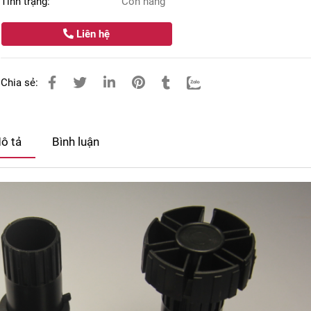
Tình trạng:
Còn hàng
Liên hệ
Chia sẻ:
ô tả
Bình luận