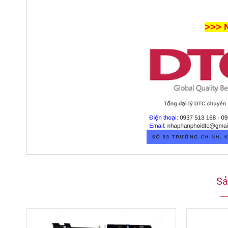
>>> 
Sả