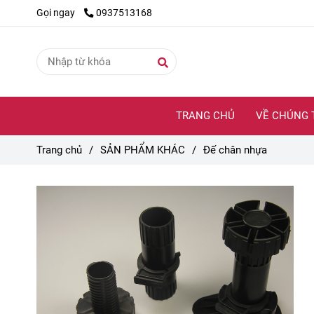
Gọi ngay
0937513168
TRANG CHỦ
VỀ CHÚNG 
Trang chủ
/
SẢN PHẨM KHÁC
/
Đế chân nhựa