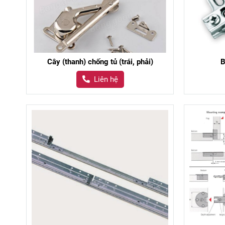
Cây (thanh) chống tủ (trái, phải)
B
Liên hệ