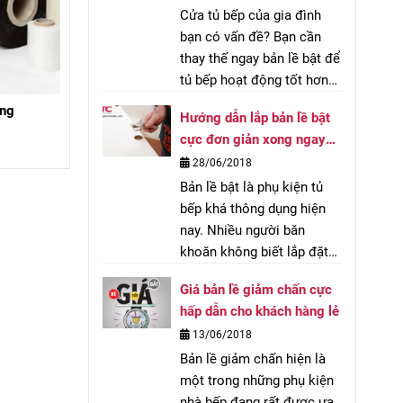
Cửa tủ bếp của gia đình
bạn có vấn đề? Bạn cần
thay thế ngay bản lề bật để
tủ bếp hoạt động tốt hơn?
Nhưng bạn không biết
àng
Hướng dẫn lắp bản lề bật
cách tháo lắp bản lề. Đừng
cực đơn giản xong ngay
lo, với hướng dẫn lắp đặt
trong 10 phút
28/06/2018
bản lề bật đơn giản dưới
Bản lề bật là phụ kiện tủ
đây, chỉ cần 3 bước là bạn
bếp khá thông dụng hiện
có thể hoàn thiện bộ bản
nay. Nhiều người băn
lề mới rồi!
khoăn không biết lắp đặt
loại bản lề này có khó hay
Giá bản lề giảm chấn cực
không. Dưới đây chúng tôi
hấp dẫn cho khách hàng lẻ
sẽ hướng dẫn lắp bản lề
13/06/2018
bật cực đơn giản, xong
Bản lề giảm chấn hiện là
ngay trong vòng 10 phút.
một trong những phụ kiện
nhà bếp đang rất được ưa