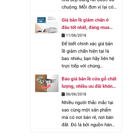
chuộng. Mỗi đơn vị lại có
những mức giá bản lề
Giá bản lề giảm chấn ở
giảm chấn khác nhau.
đâu tốt nhất, đáng mua
Những đơn hàng lớn
hiện nay
11/06/2018
thường được hưởng chiết
Để biết chính xác giá bản
khấu tốt vậy những khách
lề giảm chấn hiện tại là
hàng lẻ được ưu đãi thế
bao nhiêu, bạn hãy liên hệ
nào?
trực tiếp với chúng
tôi.Hoặc để lại thông tin
Báo giá bản lề cửa gỗ chất
bên dưới chúng tối sẽ liên
lượng, nhiều ưu đãi không
hệ với bạn trong thời gian
thể bỏ lỡ
06/06/2018
sớm nhất!
Nhiều người thắc mắc tại
sao cùng một sản phẩm
mà có nơi bán rẻ, nơi bán
đắt. Đó là bởi nguồn hàng
của đơn vị đó nhập khẩu