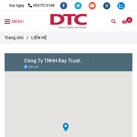
Gọi ngay
0937513168
0
MENU
Trang chủ
/
LIÊN HỆ