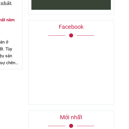
nhất năm
Facebook
bán ở
ất. Tùy
iệu sản
 sự chênh
ỗ khá đa
cấp tùy
Mới nhất