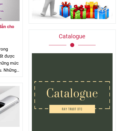
dẫn cho
Catalogue
trong
rất được
 những mức
u. Những
ng chiết
 lẻ được