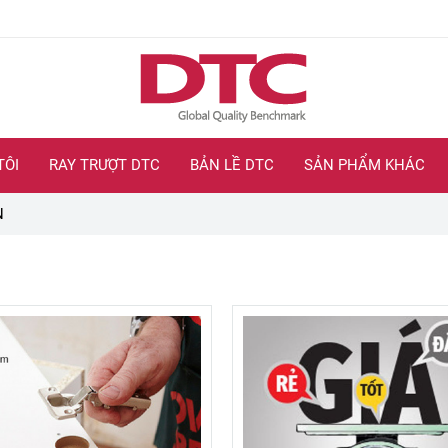
TÔI
RAY TRƯỢT DTC
BẢN LỀ DTC
SẢN PHẨM KHÁC
N