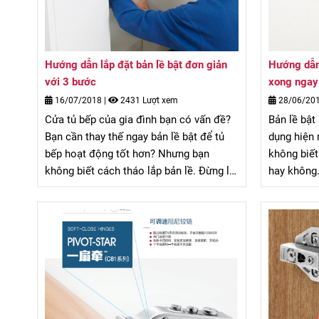
Hướng dẫn lắp đặt bản lề bật đơn giản
Hướng dẫn 
với 3 bước
xong ngay
16/07/2018
|
2431 Lượt xem
28/06/20
Cửa tủ bếp của gia đình bạn có vấn đề?
Bản lề bật
Bạn cần thay thế ngay bản lề bật để tủ
dụng hiện 
bếp hoạt động tốt hơn? Nhưng bạn
không biết
không biết cách tháo lắp bản lề. Đừng lo,
hay không.
với hướng dẫn lắp đặt bản lề bật đơn
dẫn lắp bả
giản dưới đây, chỉ cần 3 bước là bạn có
ngay trong
thể hoàn thiện bộ bản lề mới rồi!