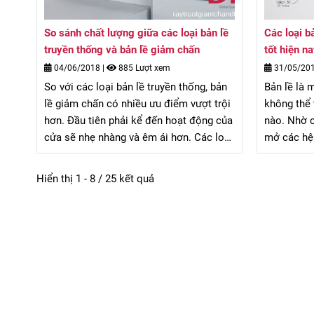
So sánh chất lượng giữa các loại bản lề
Các loại b
truyền thống và bản lề giảm chấn
tốt hiện n
04/06/2018
|
885 Lượt xem
31/05/20
So với các loại bản lề truyền thống, bản
Bản lề là 
lề giảm chấn có nhiều ưu điểm vượt trội
không thể 
hơn. Đầu tiên phải kể đến hoạt động của
nào. Nhờ c
cửa sẽ nhẹ nhàng và êm ái hơn. Các loại
mở các hệ 
bản lề truyền thống ít nhiều khi sử dụng
giản hơn. B
đều gây ra tiếng động, nhưng bản lề
đến bạn cá
Hiển thị 1 - 8 / 25 kết quả
giảm chấn hoàn toàn không. Sử dụng
chất lượng
bản lề giảm chấn hoàn toàn êm ái.