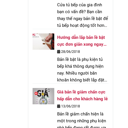
Cửa tủ bếp của gia đình
bạn có vấn đề? Bạn cần
thay thế ngay bản lề bật để
tủ bếp hoạt động tốt hơn?
Nhưng bạn không biết
Hướng dẫn lắp bản lề bật
cách tháo lắp bản lề. Đừng
cực đơn giản xong ngay
lo, với hướng dẫn lắp đặt
trong 10 phút
28/06/2018
bản lề bật đơn giản dưới
Bản lề bật là phụ kiện tủ
đây, chỉ cần 3 bước là bạn
bếp khá thông dụng hiện
có thể hoàn thiện bộ bản
nay. Nhiều người băn
lề mới rồi!
khoăn không biết lắp đặt
loại bản lề này có khó hay
Giá bản lề giảm chấn cực
không. Dưới đây chúng tôi
hấp dẫn cho khách hàng lẻ
sẽ hướng dẫn lắp bản lề
13/06/2018
bật cực đơn giản, xong
Bản lề giảm chấn hiện là
ngay trong vòng 10 phút.
một trong những phụ kiện
nhà bếp đang rất được ưa