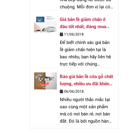
chuộng. Mỗi đơn vị lại có
những mức giá bản lề
Giá bản lề giảm chấn ở
giảm chấn khác nhau.
đâu tốt nhất, đáng mua
Những đơn hàng lớn
hiện nay
11/06/2018
thường được hưởng chiết
Để biết chính xác giá bản
khấu tốt vậy những khách
lề giảm chấn hiện tại là
hàng lẻ được ưu đãi thế
bao nhiêu, bạn hãy liên hệ
nào?
trực tiếp với chúng
tôi.Hoặc để lại thông tin
Báo giá bản lề cửa gỗ chất
bên dưới chúng tối sẽ liên
lượng, nhiều ưu đãi không
hệ với bạn trong thời gian
thể bỏ lỡ
06/06/2018
sớm nhất!
Nhiều người thắc mắc tại
sao cùng một sản phẩm
mà có nơi bán rẻ, nơi bán
đắt. Đó là bởi nguồn hàng
của đơn vị đó nhập khẩu