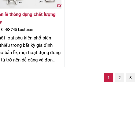
ản lề thông dụng chất lượng
ay
18
|
745 Lượt xem
một loại phụ kiện phổ biến
thiếu trong bất kỳ gia đình
ó bản lề, mọi hoạt động đóng
tủ trở nên dễ dàng và đơn
ài viết dưới đây sẽ giới thiệu
c loại bản lề thông dụng có
1
2
3
 tốt hiện nay.