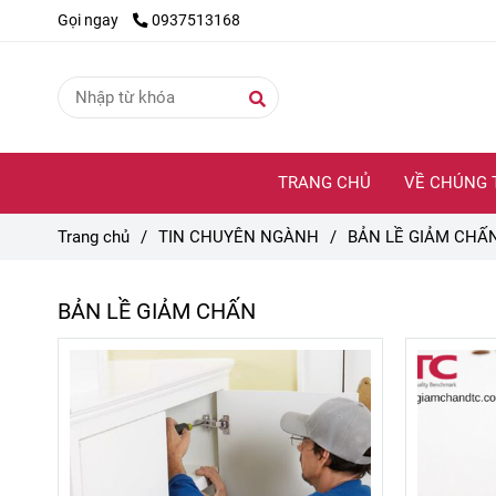
Gọi ngay
0937513168
TRANG CHỦ
VỀ CHÚNG 
Trang chủ
/
TIN CHUYÊN NGÀNH
/
BẢN LỀ GIẢM CHẤ
BẢN LỀ GIẢM CHẤN