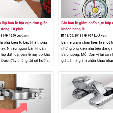
lắp bản lề bật cực đơn giản
Giá bản lề giảm chấn cực hấp 
 trong 10 phút
khách hàng lẻ
18
|
1250 Lượt xem
13/06/2018
|
997 Lượt xem
 là phụ kiện tủ bếp khá thông
Bản lề giảm chấn hiện là một 
nay. Nhiều người băn khoăn
những phụ kiện nhà bếp đang 
 lắp đặt loại bản lề này có khó
ưa chuộng. Mỗi đơn vị lại có
 Dưới đây chúng tôi sẽ hướng
giá bản lề giảm chấn khác nha
n lề bật cực đơn giản, xong
đơn hàng lớn thường được hưở
 vòng 10 phút.
khấu tốt vậy những khách hàng
ưu đãi thế nào?