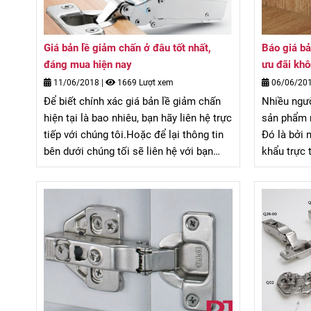
Giá bản lề giảm chấn ở đâu tốt nhất,
Báo giá bả
đáng mua hiện nay
ưu đãi khô
11/06/2018
|
1669 Lượt xem
06/06/20
Để biết chính xác giá bản lề giảm chấn
Nhiều ngư
hiện tại là bao nhiêu, bạn hãy liên hệ trực
sản phẩm m
tiếp với chúng tôi.Hoặc để lại thông tin
Đó là bởi 
bên dưới chúng tối sẽ liên hệ với bạn
khẩu trực 
trong thời gian sớm nhất!
gian. Thực 
quyền hoặc
giá bản lề