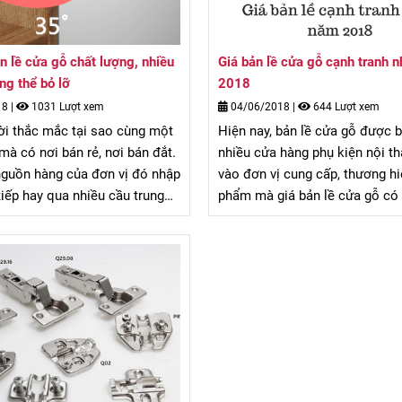
n lề cửa gỗ chất lượng, nhiều
Giá bản lề cửa gỗ cạnh tranh 
ng thể bỏ lỡ
2018
18
|
1031 Lượt xem
04/06/2018
|
644 Lượt xem
ời thắc mắc tại sao cùng một
Hiện nay, bản lề cửa gỗ được 
à có nơi bán rẻ, nơi bán đắt.
nhiều cửa hàng phụ kiện nội th
nguồn hàng của đơn vị đó nhập
vào đơn vị cung cấp, thương h
tiếp hay qua nhiều cầu trung
phẩm mà giá bản lề cửa gỗ có
tế, những đơn vị là đại lý ủy
lệch. Thực tế, giá bản lề cửa g
 nhập khẩu trực tiếp sẽ có
dạng, từ bình dân cho đến cao 
 cửa gỗ tốt hơn.
nhu cầu sử dụng.