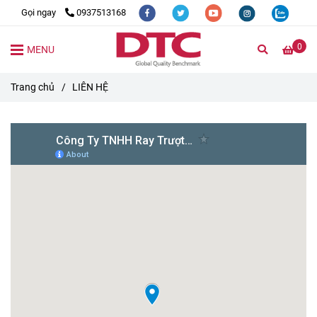
Gọi ngay
0937513168
0
MENU
Trang chủ
/
LIÊN HỆ