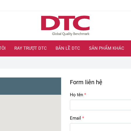
TÔI
RAY TRƯỢT DTC
BẢN LỀ DTC
SẢN PHẨM KHÁC
Form liên hệ
Họ tên
Email