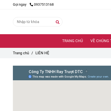
Gọi ngay
0937513168
TRANG CHỦ
VỀ CHÚNG 
Trang chủ
/
LIÊN HỆ